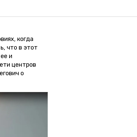
,
виях, когда
ь, что в этот
ее и
сети центров
егович о