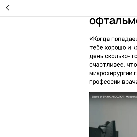
О профе
офтальм
«Когда попадаеш
тебе хорошо и к
день сколько-т
счастливее, что
микрохирургии 
профессии врач