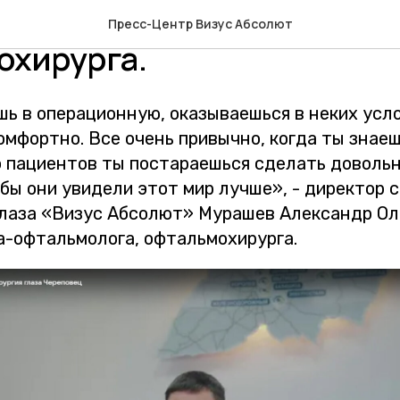
ссии врача-офтальмолога
Пресс-Центр Визус Абсолют
охирурга.
ь в операционную, оказываешься в неких усло
омфортно. Все очень привычно, когда ты знаеш
о пациентов ты постараешься сделать довольн
бы они увидели этот мир лучше», - директор 
глаза «Визус Абсолют» Мурашев Александр Ол
а-офтальмолога, офтальмохирурга.