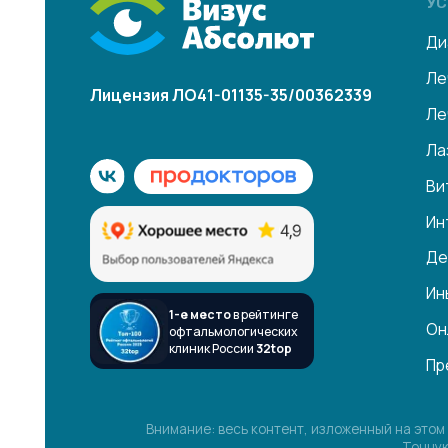
Лечение 
Лазерные
Витреоре
Интравит
Детское 
Иные мед
1-е место
в рейтинге
Онлайн-у
офтальмологических
клиник России
32top
Премиум 
Внимание: весь контент, изложенный на этом сайте, 
Точную информ
Имеются