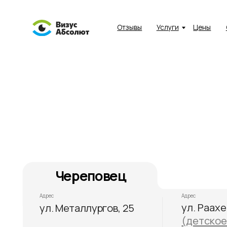
Отзывы
Услуги
Цены
Специа
Череповец
Адрес
Адрес
ул. Раахе, 48
ул. Металлургов, 25
(детское отде
Автобусы
Автобусы
38
39
3
12
31
9
27