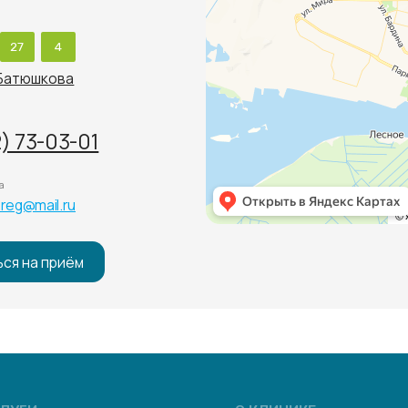
кова
03-01
l.ru
приём
О КЛИНИКЕ
Д
ика
Цены
Л
катаракты
Специалисты
П