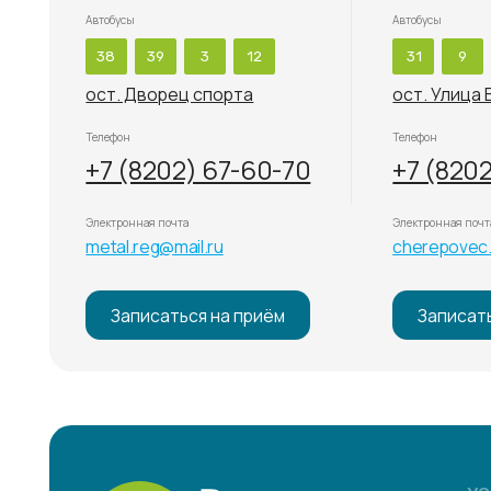
ост. Дворец спорта
ост. Улица Батюш
Телефон
Телефон
+7 (8202) 67-60-70
+7 (8202) 73-
Электронная почта
Электронная почта
metal.reg@mail.ru
cherepovec.reg@mai
Записаться на приём
Записаться на 
УСЛУГИ
Диагност
Лечение 
Лицензия ЛО41-01135-35/00362339