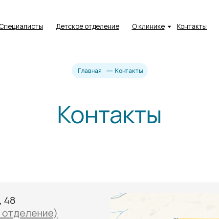
Пн - Пт:
09:0
листы
Детское отделение
О клинике
Контакты
Сб:
09:0
Вс:
Вых
Главная
—
Контакты
Контакты
ление)
4