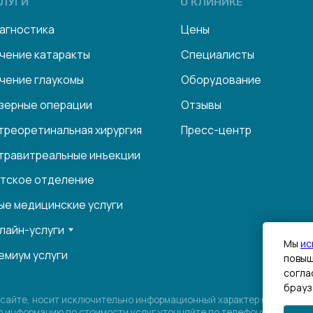
П
глаукомы
Оборудование
п
 операции
Отзывы
И
тинальная хирургия
Пресс-центр
Т
реальные инъекции
отделение
ицинские услуги
слуги
услуги
носит исключительно информационный характер и ни при каких условиях не
ацию по стоимости услуг уточняйте по телефону у консультантов.
 противопоказания. Необходима консультация специалиста
Мы
ис
повыш
согла
брауз