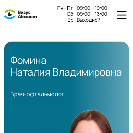
Пн - Пт:
09:00 – 19:00
Сб:
09:00 – 16:00
Вс:
Выходной
Фомина
Наталия Владимировна
Врач-офтальмолог