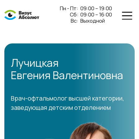
Пн - Пт:
09:00 – 19:00
Сб:
09:00 – 16:00
Вс:
Выходной
Лучицкая
Евгения Валентиновна
Врач-офтальмолог высшей категории,
заведующая детским отделением