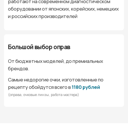
Не только очки для зрения
В ассортименте оптики найдутся мягкие
контактные линзы с любыми диоптриями, средства
ухода за линзами, футляры, салфетки и многое
другое.
У нас представлен большой выбор
солнцезащитных очков. Все очки имеют
сертификаты качества и на 100% защищают от
ультрафиолета. Можно подобрать
солнцезащитные очки с поляризационными
линзами, с фотохромными линзами (хамелеоны) или