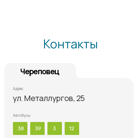
1-е место
в рейтинге
офтальмологических
клиник России
32top
УСЛУГИ
Диагностика
Лечение катаракты
Лечение глаукомы
Лазерные операции
Витреоретинальная хирургия