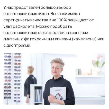
Контакты
Череповец
Адрес
ул. Металлургов, 25
Автобусы
38
39
3
12
ост. Дворец спорта
Телефон
+7 (8202) 67-60-70
Электронная почта
metal.reg@mail.ru
Записаться на приём