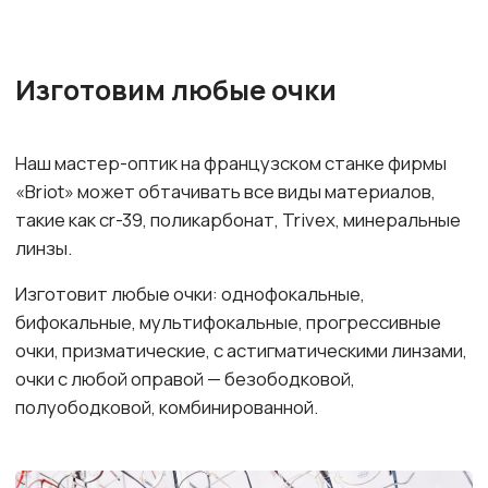
с диоптриями.
Оправы
премиум-класса
Российские и западные
дома моды: