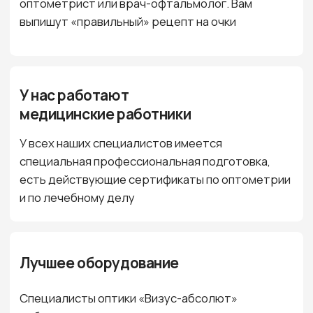
Самые недорогие очки, изготовленные по
рецепту обойдутся всего в
1180 рублей
(оправа, очковые линзы, работа мастера)
Изготовим любые очки
Наш мастер-оптик на французском станке фирмы
«Briot» может обтачивать все виды материалов,
такие как cr-39, поликарбонат, Trivex, минеральные
линзы.
Изготовит любые очки: однофокальные,
бифокальные, мультифокальные, прогрессивные
очки, призматические, с астигматическими линзами,
очки с любой оправой — безободковой,
полуободковой, комбинированной.