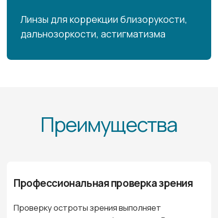
У нас работают
медицинские работники
У всех наших специалистов имеется
специальная профессиональная подготовка,
есть действующие сертификаты по оптометрии
и по лечебному делу
Лучшее оборудование
Специалисты оптики «Визус-абсолют»
работают на современном диагностическом
оборудовании от японских, корейских, немецких
и российских производителей
Большой выбор оправ
От бюджетных моделей, до премиальных
брендов.