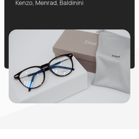
Лицензия ЛО41-01135-35/00362339