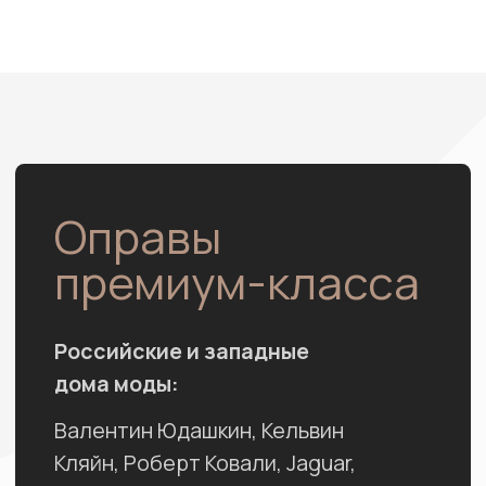
Адрес
ул. Раахе, 48
(детское отделение)
Автобусы
31
9
27
4
ост. Улица Батюшкова
Телефон
+7 (8202) 73-03-01
Электронная почта
cherepovec.reg@mail.ru
Записаться на приём